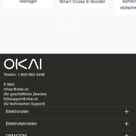
Teenager
komfor
Smart Cruise E-Scooter
stylisch
Telefon: 1-800-660-3498
E-Mail:
nihao@okai.co
(für geschäftliche Zwecke)
b2bsupport@okai.co
(für technischen Support)
Elektroroller
Elektrofahrräder
ES400A
EB100B