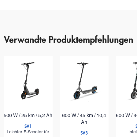
Version
Nennleistung
Maximale Leistung
Verwandte Produktempfehlungen
Reichweite
Maximaler Gradient
Nennspannung
Nennkapazität
Reifengröße
500 W / 25 km / 5,2 Ah
600 W / 45 km / 10,4
600 W / 4
Ah
SV1
SV3
Leichter E-Scooter für
Intel