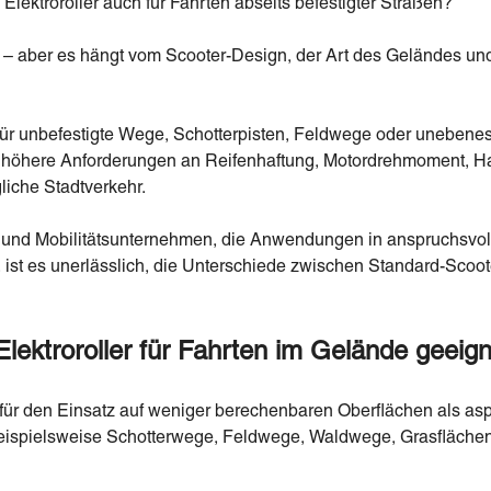
Elektroroller auch für Fahrten abseits befestigter Straßen?
 Ja – aber es hängt vom Scooter-Design, der Art des Geländes
st für unbefestigte Wege, Schotterpisten, Feldwege oder uneben
h höhere Anforderungen an Reifenhaftung, Motordrehmoment, Ha
liche Stadtverkehr.
er und Mobilitätsunternehmen, die Anwendungen in anspruchsv
, ist es unerlässlich, die Unterschiede zwischen Standard-Sco
lektroroller für Fahrten im Gelände geeig
st für den Einsatz auf weniger berechenbaren Oberflächen als as
beispielsweise Schotterwege, Feldwege, Waldwege, Grasfläche