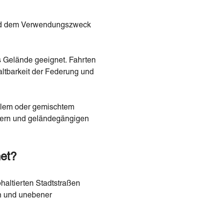
 und dem Verwendungszweck
es Gelände geeignet. Fahrten
ltbarkeit der Federung und
ollem oder gemischtem
otern und geländegängigen
net?
phaltierten Stadtstraßen
n und unebener