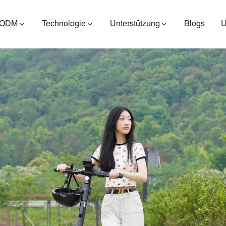
/ODM
Technologie
Unterstützung
Blogs
ES400AV2
ES410
ES6