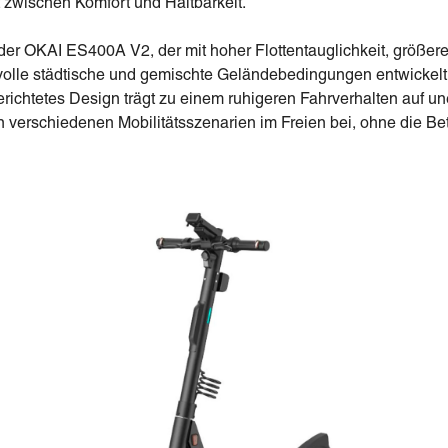
 zwischen Komfort und Haltbarkeit.
t der OKAI ES400A V2, der mit hoher Flottentauglichkeit, größer
hsvolle städtische und gemischte Geländebedingungen entwickelt
richtetes Design trägt zu einem ruhigeren Fahrverhalten auf un
verschiedenen Mobilitätsszenarien im Freien bei, ohne die Bet