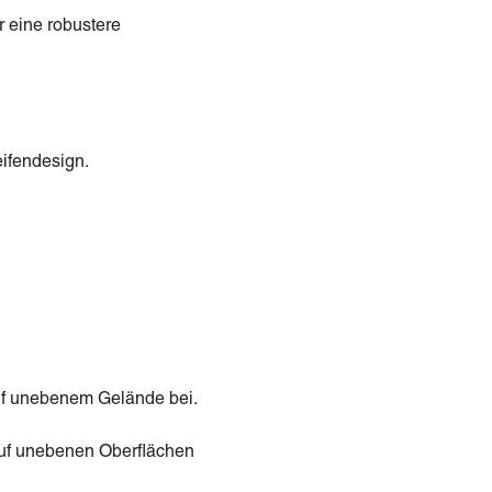
 eine robustere
eifendesign.
auf unebenem Gelände bei.
 auf unebenen Oberflächen