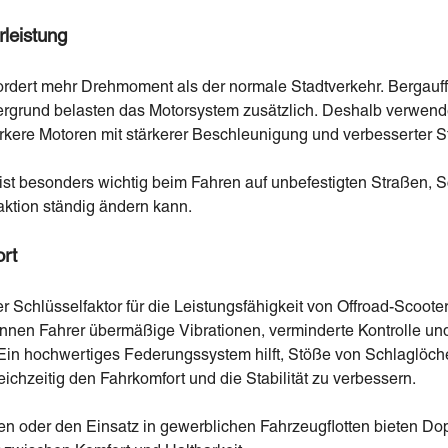
rleistung
rdert mehr Drehmoment als der normale Stadtverkehr. Bergauff
grund belasten das Motorsystem zusätzlich. Deshalb verwenden
rkere Motoren mit stärkerer Beschleunigung und verbesserter St
g ist besonders wichtig beim Fahren auf unbefestigten Straßen,
aktion ständig ändern kann.
rt
er Schlüsselfaktor für die Leistungsfähigkeit von Offroad-Scoote
en Fahrer übermäßige Vibrationen, verminderte Kontrolle und
Ein hochwertiges Federungssystem hilft, Stöße von Schlaglöc
chzeitig den Fahrkomfort und die Stabilität zu verbessern.
ien oder den Einsatz in gewerblichen Fahrzeugflotten bieten D