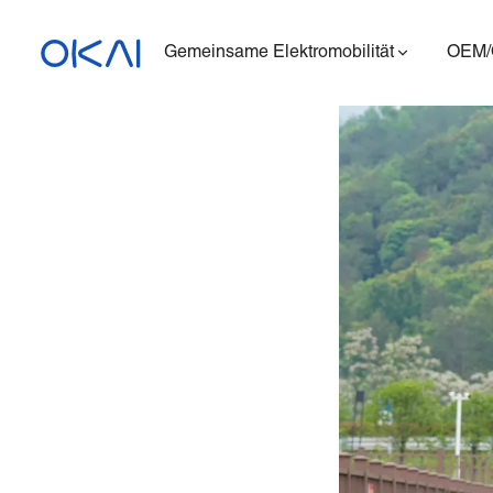
Gemeinsame Elektromobilität
OEM
Elektroroller
Elektrofahrräder
Sitzender E-Scooter
Ladestation
ES400A