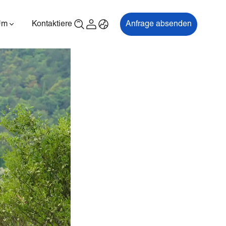
Um
Kontaktiere uns
Anfrage absenden
00P
ES700