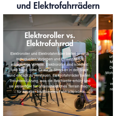
und Elektrofahrrädern
Elektroroller vs.
Elektrofahrrad
E-Sco
Elektroroller und Elektrofahrräder bieten je nach
und
individuellen Vorlieben und Einsatzzweck
Mög
einzigartige Vorteile. Elektroroller sind kompakt
Dar
und leicht, ideal für kurze Strecken in der Stadt
Wohlbe
und einfach zu verstauen. Elektrofahrräder bieten
an
Tretunterstützung, was die Reichweite erhöht und
ver
sie vielseitiger für unterschiedliches Terrain macht
red
– für ein eher traditionelles Fahrraderlebnis.