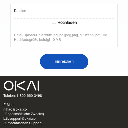
Dateien
Hochladen
Datei-Upload-Unterstützung jpg,jpeg,png, gif, webp, pdf; Die
Hochladegröße beträgt 10 MB
Einreichen
Telefon: 1-800-660-3498
E-Mail:
nihao@okai.co
(für geschäftliche Zwecke)
b2bsupport@okai.co
(für technischen Support)