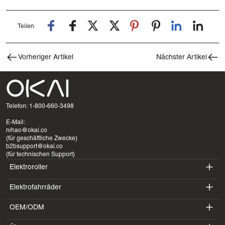
Teilen
Vorheriger Artikel
Nächster Artikel
Telefon: 1-800-660-3498
E-Mail:
nihao@okai.co
(für geschäftliche Zwecke)
b2bsupport@okai.co
(für technischen Support)
Elektroroller
Elektrofahrräder
ES400A
OEM/ODM
EB100B
ES410