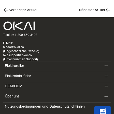
Vorheriger Artikel
Nächster Artikel
Telefon: 1-800-660-3498
E-Mail:
nihao@okai.co
(für geschäftliche Zwecke)
b2bsupport@okai.co
(für technischen Support)
Elektroroller
Elektrofahrräder
ES400A
OEM/ODM
EB100B
ES410
Über uns
SV3
EB300
ES600P
Nutzungsbedingungen und Datenschutzrichtlinien
Einführung
BV5
EB100B V3
ES700