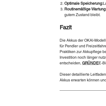
Optimale Speicherung:
L
Routinemäßige Wartung
gutem Zustand bleibt.
Fazit
Die Akkus der OKAI-Modelle
für Pendler und Freizeitfah
Praktiken zur Akkupflege b
Investition noch länger nu
entscheiden,
GRÜNDE
E-Bi
Dieser detaillierte Leitfade
Akkus erwarten können und w