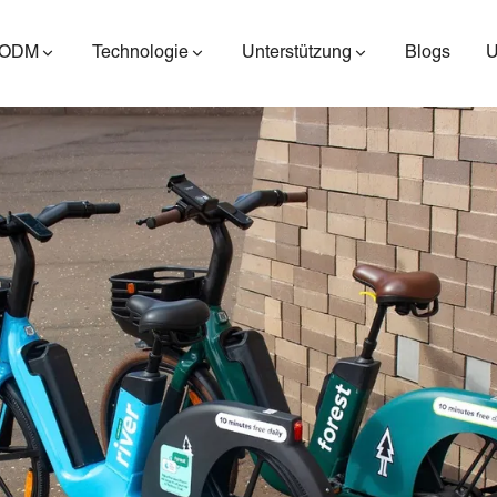
/ODM
Technologie
Unterstützung
Blogs
ES400AV2
ES410
ES6