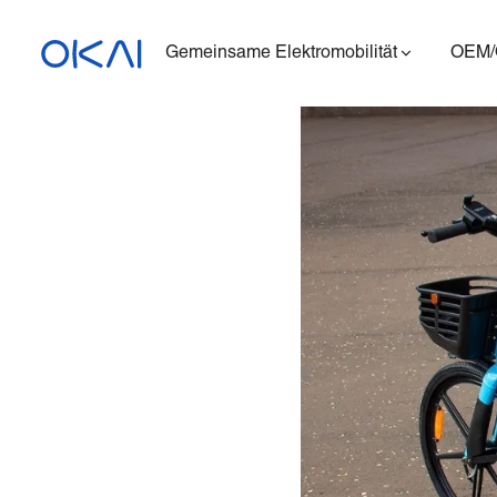
Gemeinsame Elektromobilität
OEM
Elektroroller
Elektrofahrräder
Sitzender E-Scooter
Ladestation
ES400A