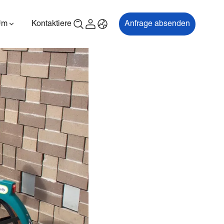
Um
Kontaktiere uns
Anfrage absenden
00P
ES700