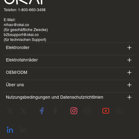
Telefon: 1-800-660-3498
E-Mail:
nihao@okai.co
(für geschäftliche Zwecke)
b2bsupport@okai.co
(für technischen Support)
Elektroroller
Elektrofahrräder
ES400A
OEM/ODM
EB100B
ES410
Über uns
SV3
EB300
ES600P
Nutzungsbedingungen und Datenschutzrichtlinien
Einführung
BV5
EB100B V3
ES700
Servicebedingungen
Labor
DK1
Datenschutzrichtlinie
Blogs
SS4
Rückgaberecht
Kontaktadresse