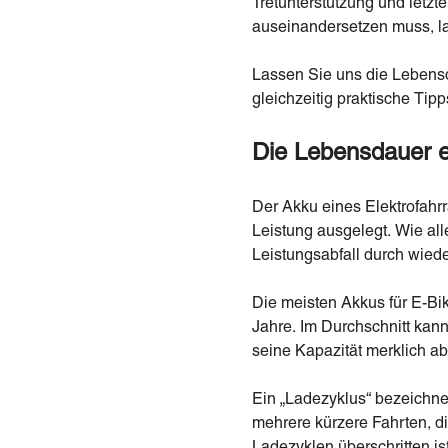
Tretunterstützung und letzt
auseinandersetzen muss, la
Lassen Sie uns die Lebens
gleichzeitig praktische Tip
Die Lebensdauer e
Der Akku eines Elektrofahr
Leistung ausgelegt. Wie all
Leistungsabfall durch wied
Die meisten Akkus für E-Bik
Jahre. Im Durchschnitt kan
seine Kapazität merklich a
Ein „Ladezyklus“ bezeichnet
mehrere kürzere Fahrten, 
Ladezyklen überschritten is