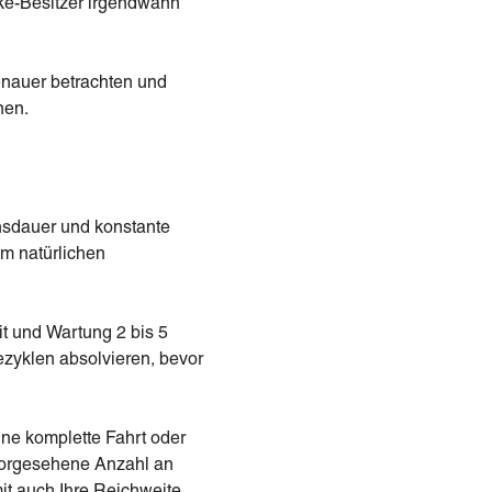
ike-Besitzer irgendwann
?
enauer betrachten und
nen.
ensdauer und konstante
em natürlichen
it und Wartung 2 bis 5
ezyklen absolvieren, bevor
ine komplette Fahrt oder
vorgesehene Anzahl an
it auch Ihre Reichweite.