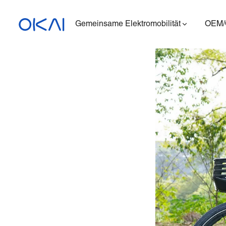
Gemeinsame Elektromobilität
OEM
Elektroroller
Elektrofahrräder
Sitzender E-Scooter
Ladestation
ES400A