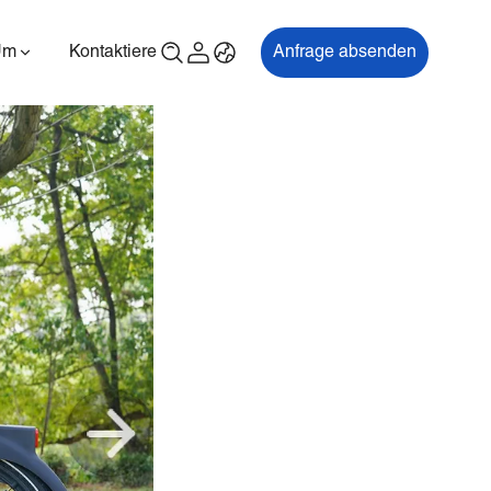
Um
Kontaktiere uns
Anfrage absenden
00P
ES700