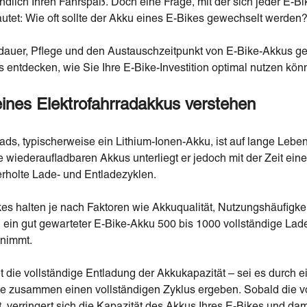
endlich Ihren Fahrspaß. Doch eine Frage, mit der sich jeder E-B
utet: Wie oft sollte der Akku eines E-Bikes gewechselt werden
dauer, Pflege und den Austauschzeitpunkt von E-Bike-Akkus g
ps entdecken, wie Sie Ihre E-Bike-Investition optimal nutzen kön
ines Elektrofahrradakkus verstehen
rads, typischerweise ein Lithium-Ionen-Akku, ist auf lange Leb
e wiederaufladbaren Akkus unterliegt er jedoch mit der Zeit ein
erholte Lade- und Entladezyklen.
es halten je nach Faktoren wie Akkuqualität, Nutzungshäufigke
n ein gut gewarteter E-Bike-Akku 500 bis 1000 vollständige Lad
bnimmt.
 die vollständige Entladung der Akkukapazität – sei es durch e
die zusammen einen vollständigen Zyklus ergeben. Sobald die 
t, verringert sich die Kapazität des Akkus Ihres E-Bikes und dam