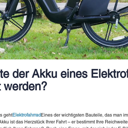
lte der Akku eines Elektro
t werden?
s geht
Elektrofahrrad
Eines der wichtigsten Bauteile, das man im 
kku ist das Herzstück Ihrer Fahrt – er bestimmt Ihre Reichweite,