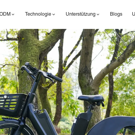
/ODM
Technologie
Unterstützung
Blogs
ES400AV2
ES410
ES6