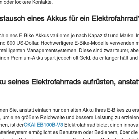
 oder lockere Kontakte.
tausch eines Akkus für ein Elektrofahrrad
h eines E-Bike-Akkus variieren je nach Kapazität und Marke. Im
nd 800 US-Dollar. Hochwertigere E-Bike-Modelle verwenden 
 intelligenten Managementsystemen. Diese sind zwar teurer, aber 
n einen Premium-Akku spart jedoch oft Geld, da er länger hält un
seines Elektrofahrrads aufrüsten, anstatt
en Sie, anstatt einfach nur den alten Akku Ihres E-Bikes zu ers
n, um eine größere Reichweite und bessere Leistung zu erziel
en, ist der
OKAI EB100B-V3
Elektrofahrrad
bietet einen innova
atteriesystem ermöglicht es Benutzern oder Bedienern, über die