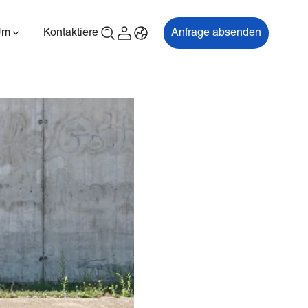
Um
Kontaktiere uns
Anfrage absenden
00P
ES700