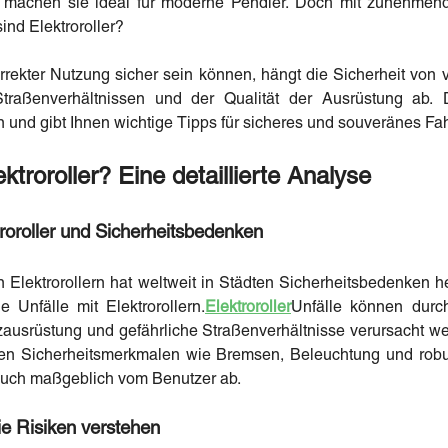
 machen sie ideal für moderne Pendler. Doch mit zunehmende
ind Elektroroller?
orrekter Nutzung sicher sein können, hängt die Sicherheit von
traßenverhältnissen und der Qualität der Ausrüstung ab. D
rn und gibt Ihnen wichtige Tipps für sicheres und souveränes Fa
ktroroller? Eine detaillierte Analyse
troroller und Sicherheitsbedenken
 Elektrorollern hat weltweit in Städten Sicherheitsbedenken h
e Unfälle mit Elektrorollern.
Elektroroller
Unfälle können durc
zausrüstung und gefährliche Straßenverhältnisse verursacht we
lichen Sicherheitsmerkmalen wie Bremsen, Beleuchtung und rob
 auch maßgeblich vom Benutzer ab.
Die Risiken verstehen