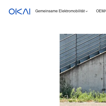
Gemeinsame Elektromobilität
OEM
Elektroroller
Elektrofahrräder
Sitzender E-Scooter
Ladestation
ES400A