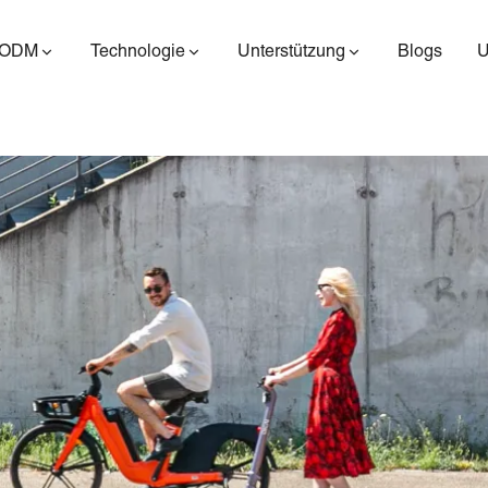
/ODM
Technologie
Unterstützung
Blogs
ES400AV2
ES410
ES6