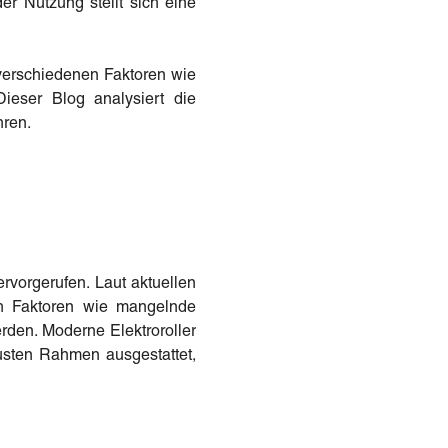
r Nutzung stellt sich eine
 verschiedenen Faktoren wie
ieser Blog analysiert die
hren.
ervorgerufen. Laut aktuellen
h Faktoren wie mangelnde
rden. Moderne Elektroroller
usten Rahmen ausgestattet,