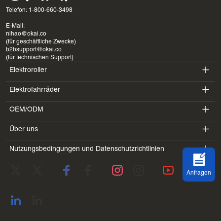
Telefon: 1-800-660-3498
E-Mail:
nihao@okai.co
(für geschäftliche Zwecke)
b2bsupport@okai.co
(für technischen Support)
Elektroroller
Elektrofahrräder
ES400A
OEM/ODM
EB100B
ES410
Über uns
SV3
EB300
ES600P
Nutzungsbedingungen und Datenschutzrichtlinien
Einführung
BV5
EB100B V3
ES700
Servicebedingungen
Labor
DK1
Anfragen
Datenschutzrichtlinie
Blogs
SS4
Rückgaberecht
Kontaktadresse
Alle anzeigen