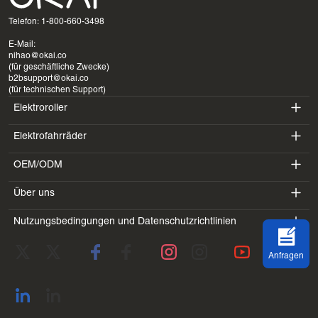
Telefon: 1-800-660-3498
E-Mail:
nihao@okai.co
(für geschäftliche Zwecke)
b2bsupport@okai.co
(für technischen Support)
Elektroroller
Elektrofahrräder
ES400A
OEM/ODM
EB100B
ES410
Über uns
SV3
EB300
ES600P
Nutzungsbedingungen und Datenschutzrichtlinien
Einführung
BV5
EB100B V3
ES700
Servicebedingungen
Labor
DK1
Anfragen
Datenschutzrichtlinie
Blogs
SS4
Rückgaberecht
Kontaktadresse
Alle anzeigen