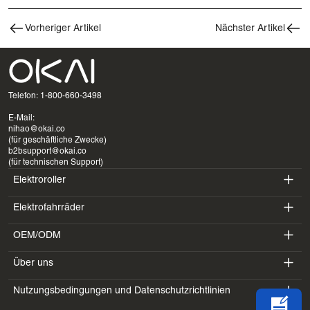
Vorheriger Artikel
Nächster Artikel
Telefon: 1-800-660-3498
E-Mail:
nihao@okai.co
(für geschäftliche Zwecke)
b2bsupport@okai.co
(für technischen Support)
Elektroroller
Elektrofahrräder
ES400A
OEM/ODM
EB100B
ES410
Über uns
SV3
EB300
ES600P
Nutzungsbedingungen und Datenschutzrichtlinien
Einführung
BV5
EB100B V3
ES700