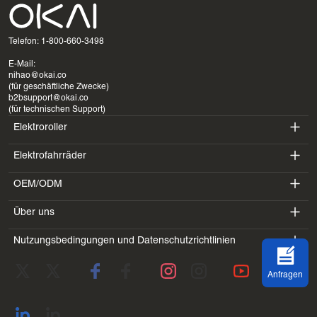
Telefon: 1-800-660-3498
E-Mail:
nihao@okai.co
(für geschäftliche Zwecke)
b2bsupport@okai.co
(für technischen Support)
Elektroroller
Elektrofahrräder
ES400A
OEM/ODM
EB100B
ES410
Über uns
SV3
EB300
ES600P
Nutzungsbedingungen und Datenschutzrichtlinien
Einführung
BV5
EB100B V3
ES700
Servicebedingungen
Labor
DK1
Anfragen
Datenschutzrichtlinie
Blogs
SS4