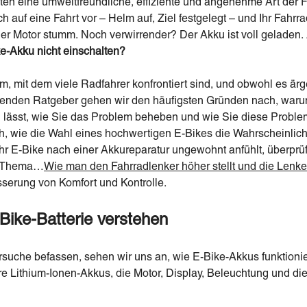
ten eine umweltfreundliche, effiziente und angenehme Art der
ich auf eine Fahrt vor – Helm auf, Ziel festgelegt – und Ihr Fahrra
der Motor stumm. Noch verwirrender? Der Akku ist voll geladen.
ke-Akku nicht einschalten?
m, mit dem viele Radfahrer konfrontiert sind, und obwohl es ärgerl
nden Ratgeber gehen wir den häufigsten Gründen nach, warum 
n lässt, wie Sie das Problem beheben und wie Sie diese Proble
h, wie die Wahl eines hochwertigen E-Bikes die Wahrscheinlich
 Ihr E-Bike nach einer Akkureparatur ungewohnt anfühlt, überprü
m Thema…
Wie man den Fahrradlenker höher stellt und die Lenk
sserung von Komfort und Kontrolle.
Bike-Batterie verstehen
ersuche befassen, sehen wir uns an, wie E-Bike-Akkus funktioni
 Lithium-Ionen-Akkus, die Motor, Display, Beleuchtung und die