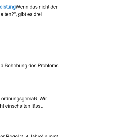
eistung
Wenn das nicht der
lten?“, gibt es drei
und Behebung des Problems.
cht ordnungsgemäß. Wir
t einschalten lässt.
 der Regel 2–4 Jahre) nimmt