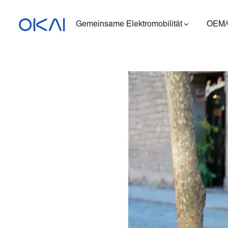
Gemeinsame Elektromobilität
OEM
Elektroroller
Elektrofahrräder
Sitzender E-Scooter
Ladestation
ES400A