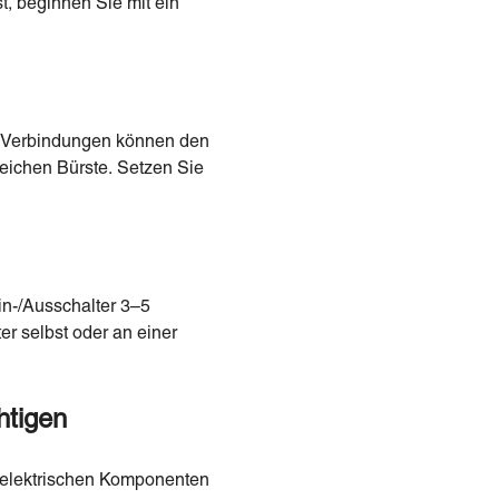
t, beginnen Sie mit ein
se Verbindungen können den
weichen Bürste. Setzen Sie
in-/Ausschalter 3–5
r selbst oder an einer
htigen
ie elektrischen Komponenten