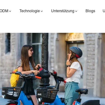
/ODM
Technologie
Unterstützung
Blogs
ES400AV2
ES410
ES6