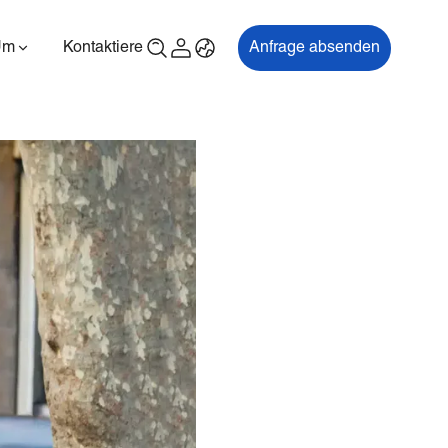
Um
Kontaktiere uns
Anfrage absenden
00P
ES700