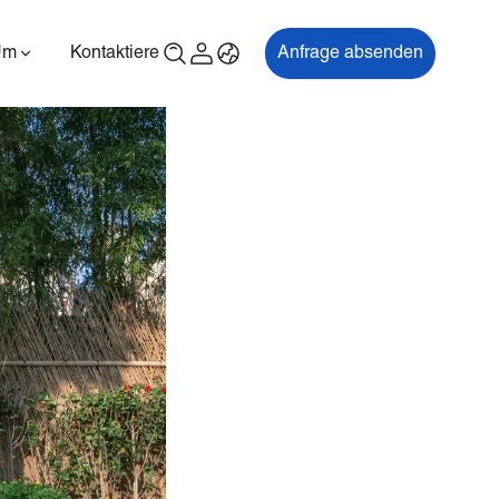
Um
Kontaktiere uns
Anfrage absenden
00P
ES700