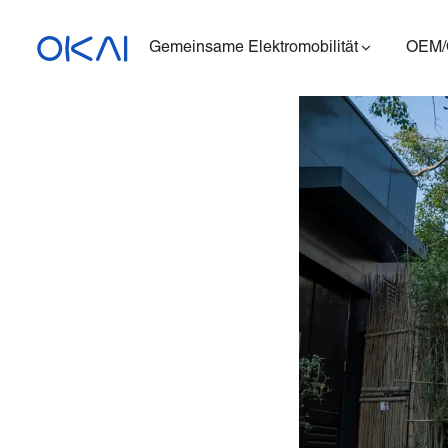
Gemeinsame Elektromobilität
OEM
Elektroroller
Elektrofahrräder
Sitzender E-Scooter
Ladestation
ES400A