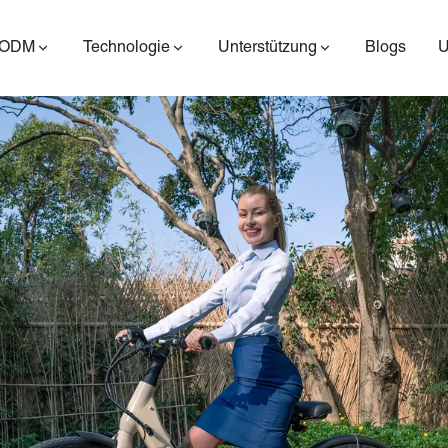
/ODM
Technologie
Unterstützung
Blogs
ES400AV2
ES410
ES6