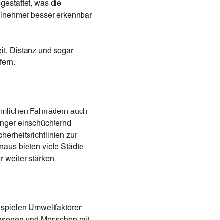
gestattet, was die
eilnehmer besser erkennbar
it, Distanz und sogar
fern.
ömmlichen Fahrrädern auch
änger einschüchternd
rheitsrichtlinien zur
naus bieten viele Städte
r weiter stärken.
 spielen Umweltfaktoren
achsenen und Menschen mit