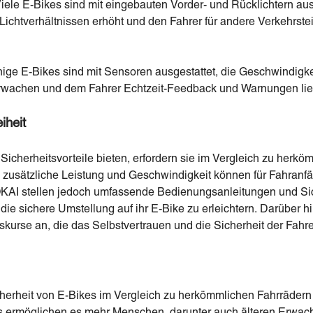
iele E-Bikes sind mit eingebauten Vorder- und Rücklichtern aus
 Lichtverhältnissen erhöht und den Fahrer für andere Verkehrst
nige E-Bikes sind mit Sensoren ausgestattet, die Geschwindigke
erwachen und dem Fahrer Echtzeit-Feedback und Warnungen lie
iheit
Sicherheitsvorteile bieten, erfordern sie im Vergleich zu herk
 zusätzliche Leistung und Geschwindigkeit können für Fahranf
AI stellen jedoch umfassende Bedienungsanleitungen und Siche
ie sichere Umstellung auf ihr E-Bike zu erleichtern. Darüber hi
gskurse an, die das Selbstvertrauen und die Sicherheit der Fahre
cherheit von E-Bikes im Vergleich zu herkömmlichen Fahrrädern
kes ermöglichen es mehr Menschen, darunter auch älteren Erw