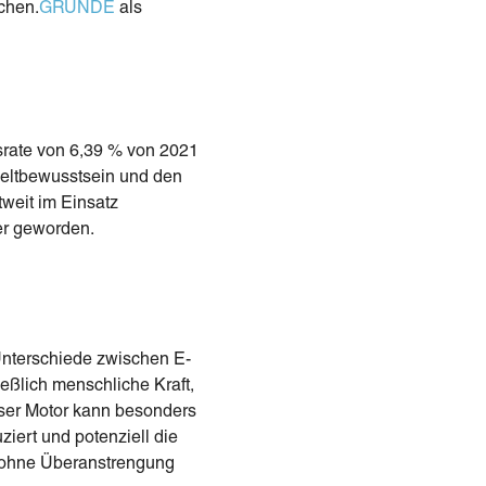
chen.
GRÜNDE
als
msrate von 6,39 % von 2021
weltbewusstsein und den
tweit im Einsatz
rer geworden.
 Unterschiede zwischen E-
eßlich menschliche Kraft,
ieser Motor kann besonders
iert und potenziell die
t ohne Überanstrengung