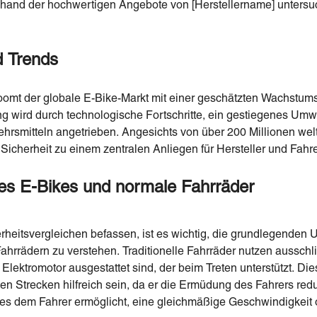
anhand der hochwertigen Angebote von [Herstellername] untersu
d Trends
 boomt der globale E-Bike-Markt mit einer geschätzten Wachstu
g wird durch technologische Fortschritte, ein gestiegenes Um
hrsmitteln angetrieben. Angesichts von über 200 Millionen wel
e Sicherheit zu einem zentralen Anliegen für Hersteller und Fah
es
E-Bikes und normale Fahrräder
rheitsvergleichen befassen, ist es wichtig, die grundlegenden
hrrädern zu verstehen. Traditionelle Fahrräder nutzen ausschli
lektromotor ausgestattet sind, der beim Treten unterstützt. D
n Strecken hilfreich sein, da er die Ermüdung des Fahrers reduz
r es dem Fahrer ermöglicht, eine gleichmäßige Geschwindigkei