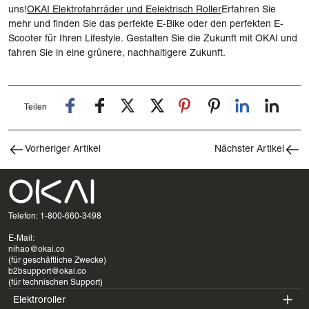
uns!
OKAI Elektrofahrräder
und
E
elektrisch
Roller
Erfahren Sie
mehr und finden Sie das perfekte E-Bike oder den perfekten E-
Scooter für Ihren Lifestyle. Gestalten Sie die Zukunft mit OKAI und
fahren Sie in eine grünere, nachhaltigere Zukunft.
Teilen
Vorheriger Artikel
Nächster Artikel
Telefon: 1-800-660-3498
E-Mail:
nihao@okai.co
(für geschäftliche Zwecke)
b2bsupport@okai.co
(für technischen Support)
Elektroroller