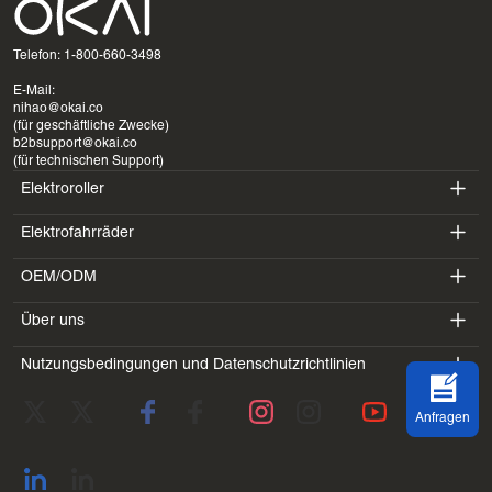
Telefon: 1-800-660-3498
E-Mail:
nihao@okai.co
(für geschäftliche Zwecke)
b2bsupport@okai.co
(für technischen Support)
Elektroroller
Elektrofahrräder
ES400A
OEM/ODM
EB100B
ES410
Über uns
SV3
EB300
ES600P
Nutzungsbedingungen und Datenschutzrichtlinien
Einführung
BV5
EB100B V3
ES700
Servicebedingungen
Labor
DK1
Anfragen
Datenschutzrichtlinie
Blogs
SS4