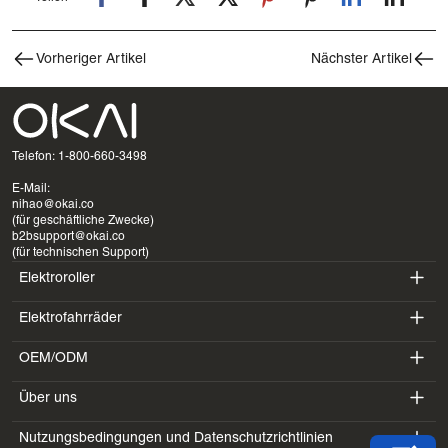
Vorheriger Artikel
Nächster Artikel
Telefon: 1-800-660-3498
E-Mail:
nihao@okai.co
(für geschäftliche Zwecke)
b2bsupport@okai.co
(für technischen Support)
Elektroroller
Elektrofahrräder
ES400A
OEM/ODM
EB100B
ES410
Über uns
SV3
EB300
ES600P
Nutzungsbedingungen und Datenschutzrichtlinien
Einführung
BV5
EB100B V3