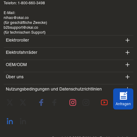
Telefon: 1-800-660-3498
E-Mail:
nihao@okai.co
(für geschäftliche Zwecke)
b2bsupport@okai.co
(für technischen Support)
Elektroroller
Elektrofahrräder
ES400A
OEM/ODM
EB100B
ES410
Über uns
SV3
EB300
ES600P
Nutzungsbedingungen und Datenschutzrichtlinien
Einführung
BV5
EB100B V3
ES700
Servicebedingungen
Labor
DK1
Anfragen
Datenschutzrichtlinie
Blogs
SS4
Rückgaberecht
Kontaktadresse
Alle anzeigen