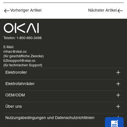
Vorheriger Artikel
Nächster Artikel
Telefon: 1-800-660-3498
E-Mail:
nihao@okai.co
(für geschäftliche Zwecke)
b2bsupport@okai.co
(für technischen Support)
Elektroroller
Elektrofahrräder
ES400A
OEM/ODM
EB100B
ES410
Über uns
SV3
EB300
ES600P
Nutzungsbedingungen und Datenschutzrichtlinien
Einführung
BV5
EB100B V3
ES700