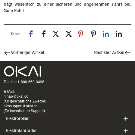
trägt wesentlich zu einer sicheren und angenehmen Fahrt bei.
Gute Fahrt!
Teilen
Vorheriger Artikel
Nächster Artikel
Telefon: 1-800-660-3498
E-Mail:
nihao@okai.co
(für geschäftliche Zwecke)
b2bsupport@okai.co
(für technischen Support)
Elektroroller
Elektrofahrräder
ES400A