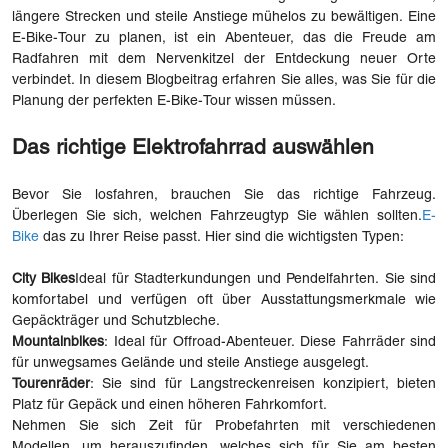
längere Strecken und steile Anstiege mühelos zu bewältigen. Eine
E-Bike-Tour zu planen, ist ein Abenteuer, das die Freude am
Radfahren mit dem Nervenkitzel der Entdeckung neuer Orte
verbindet. In diesem Blogbeitrag erfahren Sie alles, was Sie für die
Planung der perfekten E-Bike-Tour wissen müssen.
Das richtige Elektrofahrrad auswählen
Bevor Sie losfahren, brauchen Sie das richtige Fahrzeug.
Überlegen Sie sich, welchen Fahrzeugtyp Sie wählen sollten.
E-
Bike
das zu Ihrer Reise passt. Hier sind die wichtigsten Typen:
City Bikes
Ideal für Stadterkundungen und Pendelfahrten. Sie sind
komfortabel und verfügen oft über Ausstattungsmerkmale wie
Gepäckträger und Schutzbleche.
Mountainbikes
: Ideal für Offroad-Abenteuer. Diese Fahrräder sind
für unwegsames Gelände und steile Anstiege ausgelegt.
Tourenräder
: Sie sind für Langstreckenreisen konzipiert, bieten
Platz für Gepäck und einen höheren Fahrkomfort.
Nehmen Sie sich Zeit für Probefahrten mit verschiedenen
Modellen, um herauszufinden, welches sich für Sie am besten