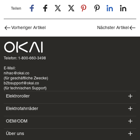
Teilen
Vorheriger Artikel
Nächster Artikel
Telefon: 1-800-660-3498
E-Mail:
nihao@okai.co
(für geschäftliche Zwecke)
b2bsupport@okai.co
(für technischen Support)
Elektroroller
Elektrofahrräder
ES400A
OEM/ODM
EB100B
ES410
Über uns
SV3
EB300
ES600P