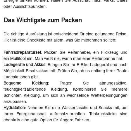
Energie tanken können. Halten Sie Ausschau nach Parks, Cafés
oder Aussichtspunkten.
Das Wichtigste zum Packen
Die richtige Ausrüstung ist entscheidend für eine gelungene Reise.
Hier ist eine Checkliste mit allem, was Sie mitnehmen sollten:
Fahrradreparaturset
: Packen Sie Reifenheber, ein Flickzeug und
ein Multitool ein. Man weiß nie, wann man eine Reifenpanne hat.
Ladegeräte und Akkus
: Bringen Sie Ihr E-Bike-Ladegerät und nach
Möglichkeit Ersatzakkus mit. Prüfen Sie, ob es entlang Ihrer Route
Ladestationen gibt.
Bequeme Kleidung
: Tragen Sie atmungsaktive,
feuchtigkeitsableitende Kleidung. Kombinieren Sie mehrere
Schichten Kleidung, um sich an wechselnde Wetterbedingungen
anzupassen.
Hydratation
: Nehmen Sie eine Wasserflasche und Snacks mit, um
Ihren Energiehaushalt aufrechtzuerhalten. Trinkrucksäcke sind
ebenfalls eine gute Option für längere Fahrten.