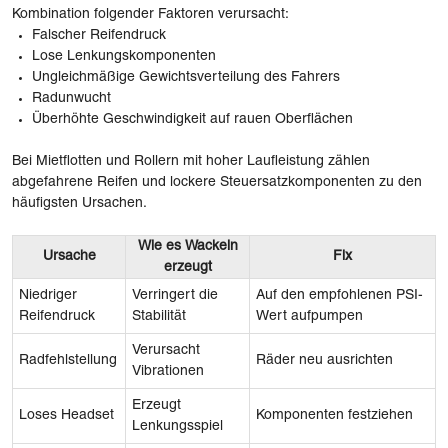
Kombination folgender Faktoren verursacht:
Falscher Reifendruck
Lose Lenkungskomponenten
Ungleichmäßige Gewichtsverteilung des Fahrers
Radunwucht
Überhöhte Geschwindigkeit auf rauen Oberflächen
Bei Mietflotten und Rollern mit hoher Laufleistung zählen
abgefahrene Reifen und lockere Steuersatzkomponenten zu den
häufigsten Ursachen.
Wie es Wackeln
Ursache
Fix
erzeugt
Niedriger
Verringert die
Auf den empfohlenen PSI-
Reifendruck
Stabilität
Wert aufpumpen
Verursacht
Radfehlstellung
Räder neu ausrichten
Vibrationen
Erzeugt
Loses Headset
Komponenten festziehen
Lenkungsspiel