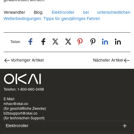
gewährleistet werden.
Verwandter Blog:
Elektroroller bei unterschiedlichen
Wetterbedingungen: Tipps für ganzjähriges Fahren
Teilen
Vorheriger Artikel
Nächster Artikel
Telefon: 1-800-660-3498
E-Mail:
nihao@okai.co
(für geschäftliche Zwecke)
b2bsupport@okai.co
(für technischen Support)
Elektroroller